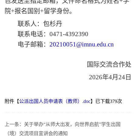
包发送至指定邮箱，文件命名格式为姓名+学
院+报名国别+留学身份。
联系人：包杉丹
联系电话：
0471-4392390
电子邮箱：
20210051@imnu.edu.cn
国际交流合作处
202
6
年
4月
24
日
附件【
公派出国人员申请表（教师）.doc
】已下载
379
次
上一条：
关于举办“从师大出发，向世界启航”学生出国
（境）交流项目宣讲会的通知