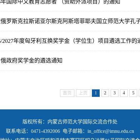
26年国际中文教育志愿者 （资助外派项目）的通知
校俄罗斯克拉斯诺亚尔斯克阿斯塔菲耶夫国立师范大学孔
26/2027年度匈牙利互换奖学金（学位生）项目遴选工作的
年中俄政府奖学金的遴选通知
首页
上页
1
2
3
4
5
版权所有：内蒙古师范大学国际交流合作处
联系电话：0471-4392006 电子邮箱：in_office@imnu.edu.cn