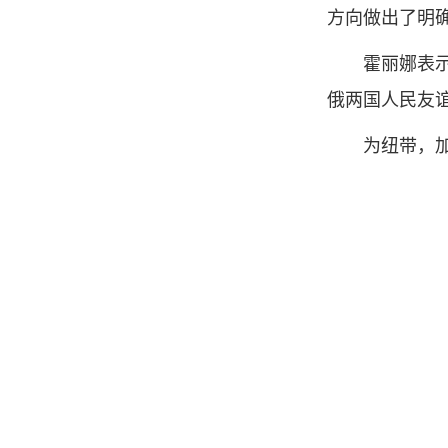
方向做出了明
霍丽娜表
俄两国人民友
为纽带，